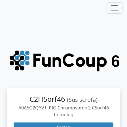
C2H5orf46
(Sus scrofa)
A0A5G2QYV1_PIG Chromosome 2 C5orf46
homolog
Search