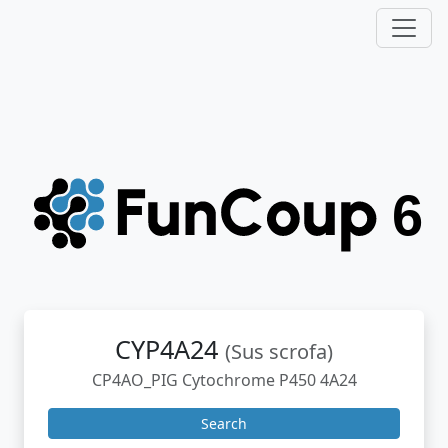
CYP4A24
(Sus scrofa)
CP4AO_PIG Cytochrome P450 4A24
Search